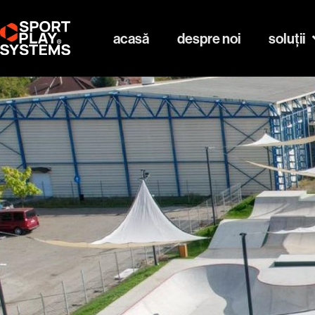
acasă
despre noi
soluții