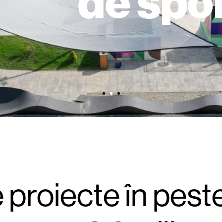
de spo
1
2
3
proiecte în pest