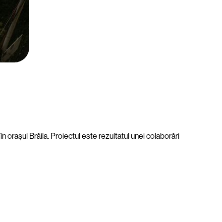
Agrement
/
Locuri de 
Centrul 
 orașul Brăila. Proiectul este rezultatul unei colaborări
Proiectul Cen
Descoperă p