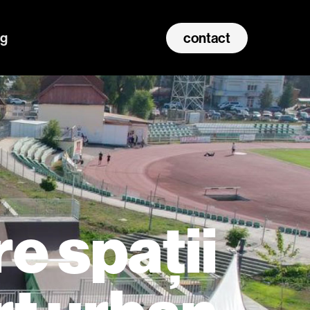
og
contact
e spații