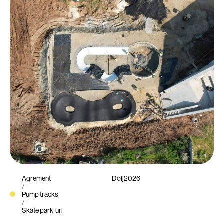
Agrement
Dolj
2026
/
Pump tracks
/
Skate park-uri