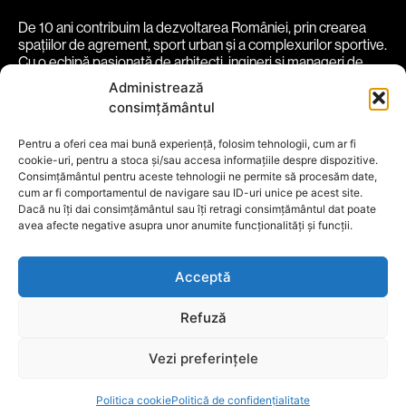
De 10 ani contribuim la dezvoltarea României, prin crearea
spațiilor de agrement, sport urban și a complexurilor sportive.
Cu o echipă pasionată de arhitecți, ingineri și manageri de
proiect, transformăm spații în experiențe vibrante și
Administrează
funcționale.
consimțământul
despre noi
soluții
proiecte
comunitate
parteneri
Pentru a oferi cea mai bună experiență, folosim tehnologii, cum ar fi
cookie-uri, pentru a stoca și/sau accesa informațiile despre dispozitive.
blog
contact
Consimțământul pentru aceste tehnologii ne permite să procesăm date,
cum ar fi comportamentul de navigare sau ID-uri unice pe acest site.
Termeni și conditii
Politică Cookie
Dacă nu îți dai consimțământul sau îți retragi consimțământul dat poate
Politică de Confidențialitate
avea afecte negative asupra unor anumite funcționalități și funcții.
Social Media
Acceptă
Refuză
Vezi preferințele
Politica cookie
Politică de confidențialitate