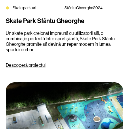
Skate park-uri
Sfântu Gheorghe
2024
Skate Park Sfântu Gheorghe
Un skate park creionat împreună cu utilizatorii săi, o
combinație perfectă între sport și artă, Skate Park Sfântu
Gheorghe promite să devină un reper modern în lumea
sportului urban.
Descoperă proiectul