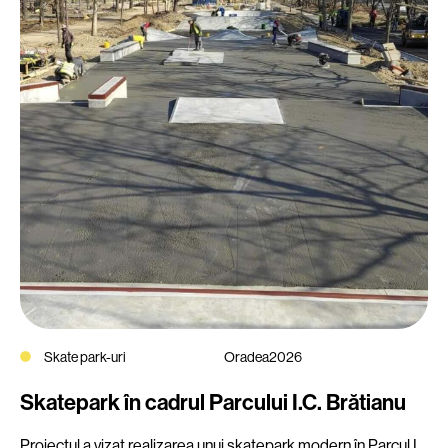
Skate park-uri
Oradea
2026
Skatepark în cadrul Parcului I.C. Brătianu
Proiectul a vizat realizarea unui skatepark modern în Parcul I.