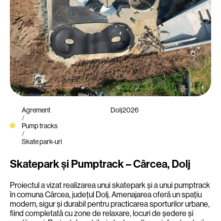
Agrement
Dolj
2026
/
Pump tracks
/
Skate park-uri
Skatepark și Pumptrack – Cârcea, Dolj
Proiectul a vizat realizarea unui skatepark și a unui pumptrack
în comuna Cârcea, județul Dolj. Amenajarea oferă un spațiu
modern, sigur și durabil pentru practicarea sporturilor urbane,
fiind completată cu zone de relaxare, locuri de ședere și