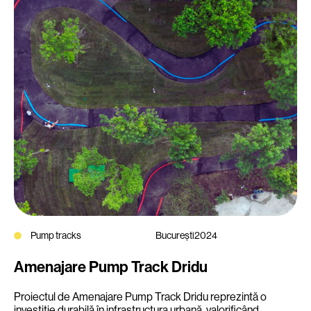
Pump tracks
București
2024
Amenajare Pump Track Dridu
Proiectul de Amenajare Pump Track Dridu reprezintă o
investiție durabilă în infrastructura urbană, valorificând