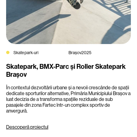
Skate park-uri
Brașov
2025
Skatepark, BMX-Parc și Roller Skatepark
Brașov
În contextul dezvoltării urbane și a nevoii crescânde de spații
dedicate sporturilor alternative, Primăria Municipiului Brașov a
luat decizia de a transforma spațiile reziduale de sub
pasajele din zona
Fartec
într-un
c
omplex
s
portiv de
anvergură.
Descoperă proiectul