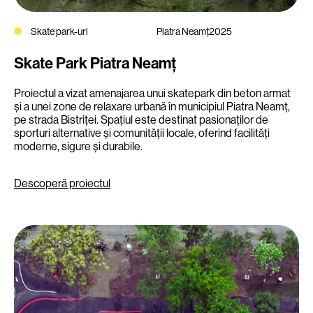
Skate park-uri
Piatra Neamț
2025
Skate Park Piatra Neamț
Proiectul a vizat amenajarea unui skatepark din beton armat
și a unei zone de relaxare urbană în municipiul Piatra Neamț,
pe strada Bistriței. Spațiul este destinat pasionaților de
sporturi alternative și comunității locale, oferind facilități
moderne, sigure și durabile.
Descoperă proiectul