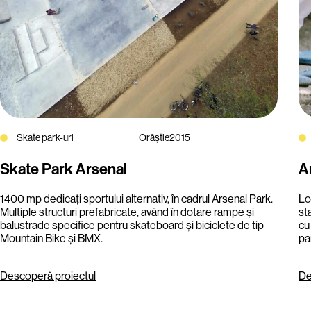
Skate park-uri
Orăștie
2015
Skate Park Arsenal
A
1400 mp dedicați sportului alternativ, în cadrul Arsenal Park.
Lo
Multiple structuri prefabricate, având în dotare rampe și
st
balustrade specifice pentru skateboard și biciclete de tip
cu
Mountain Bike și BMX.
pa
Descoperă proiectul
De