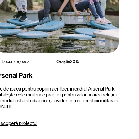
Locuri de joacă
Orăștie
2015
rsenal Park
c de joacă pentru copii în aer liber, în cadrul Arsenal Park,
abilește cele mai bune practici pentru valorificarea relației
 mediul natural adiacent și evidențierea tematicii militară a
rcului.
scoperă proiectul