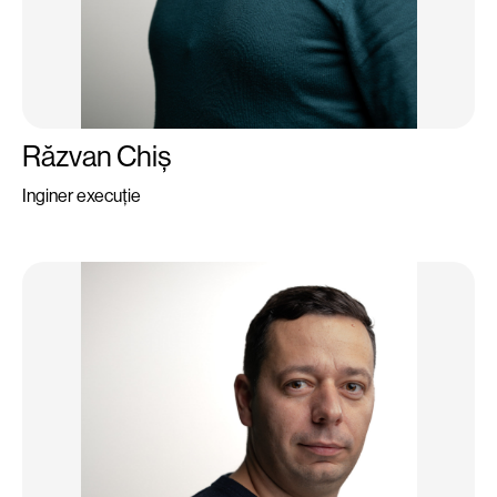
Răzvan Chiș
Inginer execuție