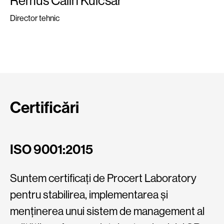
Remus Călin Kulcsar
Director tehnic
Certificări
ISO 9001:2015
I
Suntem certificați de Procert Laboratory
De
pentru stabilirea, implementarea și
ap
menținerea unui sistem de management al
m