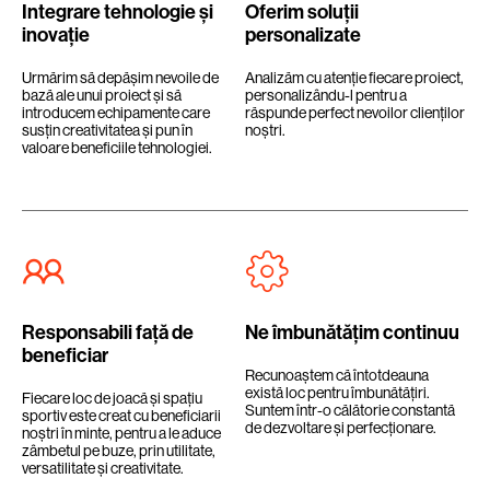
Integrare tehnologie și
Oferim soluții
inovație
personalizate
Urmărim să depășim nevoile de
Analizăm cu atenție fiecare proiect,
bază ale unui proiect și să
personalizându-l pentru a
introducem echipamente care
răspunde perfect nevoilor clienților
susțin creativitatea și pun în
noștri.
valoare beneficiile tehnologiei.
Responsabili față de
Ne îmbunătățim continuu
beneficiar
Recunoaștem că întotdeauna
există loc pentru îmbunătățiri.
Fiecare loc de joacă și spațiu
Suntem într-o călătorie constantă
sportiv este creat cu beneficiarii
de dezvoltare și perfecționare.
noștri în minte, pentru a le aduce
zâmbetul pe buze, prin utilitate,
versatilitate și creativitate.