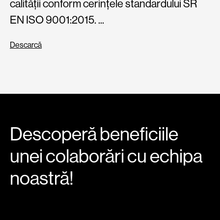
calității conform cerințele standardului SR
st
EN ISO 9001:2015. ...
14
Descarcă
De
Descoperă beneficiile
unei colaborări cu echipa
noastră!