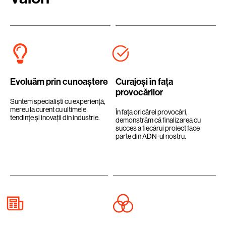
Evoluăm prin cunoaștere
Curajoși în fața
provocărilor
Suntem specialiști cu experiență,
mereu la curent cu ultimele
În fața oricărei provocări,
tendințe și inovații din industrie.
demonstrăm că finalizarea cu
succes a fiecărui proiect face
parte din ADN-ul nostru.