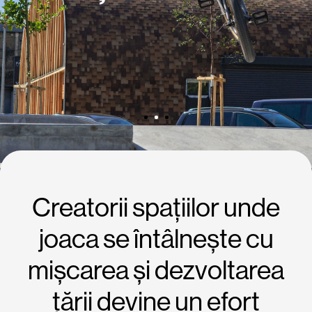
1
2
3
Creatorii spațiilor unde
joaca se întâlnește cu
mișcarea și dezvoltarea
țării devine un efort