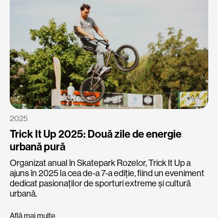
20
No
al
Or
ev
ro
Af
2025
Trick It Up 2025: Două zile de energie
urbană pură
Organizat anual în Skatepark Rozelor, Trick It Up a
ajuns în 2025 la cea de-a 7-a ediție, fiind un eveniment
dedicat pasionaților de sporturi extreme și cultură
urbană.
Află mai multe