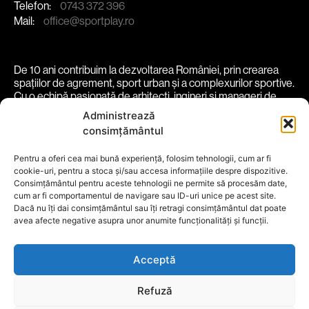
Telefon:
0743 372 396
Mail:
office@sportplay.ro
De 10 ani contribuim la dezvoltarea României, prin crearea
spațiilor de agrement, sport urban și a complexurilor sportive.
Cu o echipă pasionată de arhitecți, ingineri și manageri de
proiect, transformăm spații în experiențe vibrante și
Administrează
funcționale.
consimțământul
despre noi
soluții
proiecte
comunitate
parteneri
Pentru a oferi cea mai bună experiență, folosim tehnologii, cum ar fi
cookie-uri, pentru a stoca și/sau accesa informațiile despre dispozitive.
blog
contact
Consimțământul pentru aceste tehnologii ne permite să procesăm date,
cum ar fi comportamentul de navigare sau ID-uri unice pe acest site.
Termeni și conditii
Politică Cookie
Dacă nu îți dai consimțământul sau îți retragi consimțământul dat poate
Politică de Confidențialitate
avea afecte negative asupra unor anumite funcționalități și funcții.
Social Media
Acceptă
Refuză