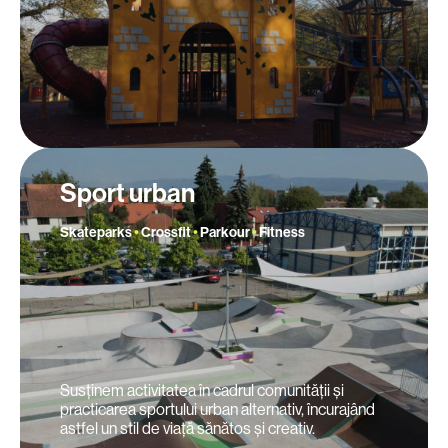
Sport urban
Skateparks
•
Crossfit
•
Parkour
•
Fitness
Susținem activitatea în cadrul comunității și
practicarea sportului urban alternativ, încurajând
astfel un stil de viață sănătos și creativ.