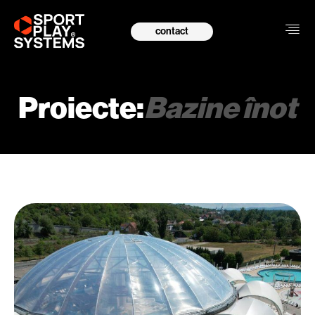
contact
Proiecte:
Bazine înot