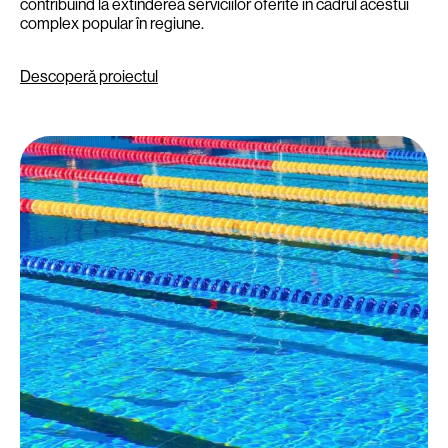
contribuind la extinderea serviciilor oferite în cadrul acestui
complex popular în regiune.
Descoperă proiectul