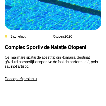
Bazine înot
Otopeni
2020
Complex Sportiv de Natație Otopeni
Cel
mai
mare
spațiu
de
acest
tip din
România
,
destinat
găzduirii
competițiilor
sportive de
înot
de
performanță
, polo
sau
înot
artistic
.
Descoperă proiectul