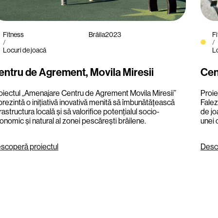
Fitness
Brăila
2023
F
/
/
Locuri de joacă
Lo
entru de Agrement, Movila Miresii
Cen
oiectul „Amenajare Centru de Agrement Movila Miresii”
Proie
prezintă o inițiativă inovativă menită să îmbunătățească
Falez
frastructura locală și să valorifice potențialul socio-
de jo
onomic și natural al zonei pescărești brăilene.
unei 
scoperă proiectul
Desc