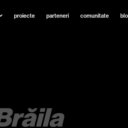
proiecte
parteneri
comunitate
bl
Brăila