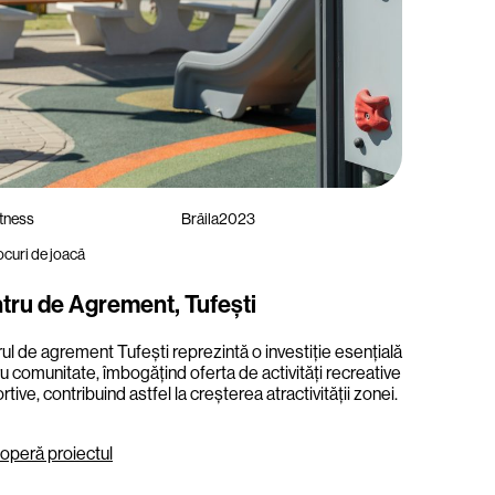
itness
Brăila
2023
curi de joacă
tru de Agrement, Tufești
ul de agrement Tufești reprezintă o investiție esențială
u comunitate, îmbogățind oferta de activități recreative
rtive, contribuind astfel la creșterea atractivității zonei.
operă proiectul