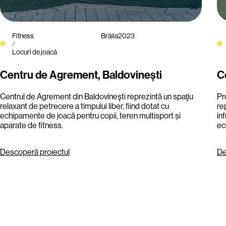
Fitness
Brăila
2023
/
Locuri de joacă
Centru de Agrement, Baldovinești
C
Centrul de Agrement din Baldovineşti reprezintă un spaţiu
Pr
relaxant de petrecere a timpului liber, fiind dotat cu
re
echipamente de joacă pentru copii, teren multisport și
in
aparate de fitness.
ec
Descoperă proiectul
De