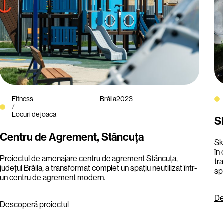
Fitness
Brăila
2023
/
Locuri de joacă
S
Centru de Agrement, Stăncuța
Sk
în
Proiectul de amenajare centru de agrement Stăncuța,
tr
județul Brăila, a transformat complet un spațiu neutilizat într-
spo
un centru de agrement modern.
De
Descoperă proiectul