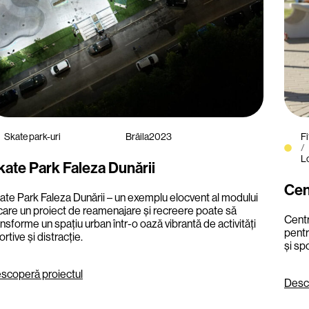
Skate park-uri
Brăila
2023
F
/
Lo
kate Park Faleza Dunării
Cen
ate Park Faleza Dunării – un exemplu elocvent al modului
 care un proiect de reamenajare și recreere poate să
Centr
ansforme un spațiu urban într-o oază vibrantă de activități
pentr
rtive și distracție.
și spo
scoperă proiectul
Desc