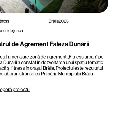
itness
Brăila
2023
curi de joacă
trul de Agrement Faleza Dunării
ctul amenajare zonă de agrement „Fitness urban” pe
a Dunării a constat în dezvoltarea unui spațiu tematic
acă și fitness în orașul Brăila. Proiectul este rezultatul
colaborări strânse cu Primăria Municipiului Brăila
operă proiectul