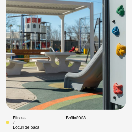
Fitness
Brăila
2023
/
Locuri de joacă