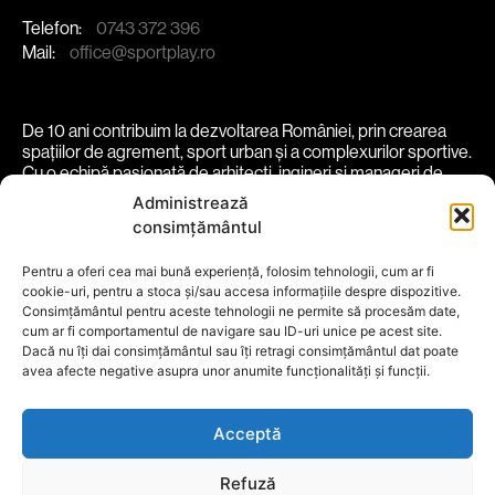
Telefon:
0743 372 396
Mail:
office@sportplay.ro
De 10 ani contribuim la dezvoltarea României, prin crearea
spațiilor de agrement, sport urban și a complexurilor sportive.
Cu o echipă pasionată de arhitecți, ingineri și manageri de
proiect, transformăm spații în experiențe vibrante și
Administrează
funcționale.
consimțământul
Pentru a oferi cea mai bună experiență, folosim tehnologii, cum ar fi
despre noi
soluții
proiecte
comunitate
parteneri
cookie-uri, pentru a stoca și/sau accesa informațiile despre dispozitive.
blog
contact
Consimțământul pentru aceste tehnologii ne permite să procesăm date,
cum ar fi comportamentul de navigare sau ID-uri unice pe acest site.
Termeni și conditii
Politică Cookie
Dacă nu îți dai consimțământul sau îți retragi consimțământul dat poate
Politică de Confidențialitate
avea afecte negative asupra unor anumite funcționalități și funcții.
Social Media
Acceptă
Refuză