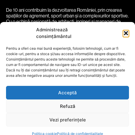
De 10 ani contribuim la dezvoltarea României, prin crearea
spațiilor de agrement, sport urban și a complexurilor sportive.
Cu o echipă pasionată de arhitecți, ingineri și manageri de
proiect, transformăm spații în experiențe vibrante și
Administrează
funcționale.
consimțământul
despre noi
soluții
proiecte
comunitate
parteneri
Pentru a oferi cea mai bună experiență, folosim tehnologii, cum ar fi
cookie-uri, pentru a stoca și/sau accesa informațiile despre dispozitive.
blog
contact
Consimțământul pentru aceste tehnologii ne permite să procesăm date,
cum ar fi comportamentul de navigare sau ID-uri unice pe acest site.
Termeni și conditii
Politică Cookie
Dacă nu îți dai consimțământul sau îți retragi consimțământul dat poate
Politică de Confidențialitate
avea afecte negative asupra unor anumite funcționalități și funcții.
Social Media
Acceptă
Refuză
Vezi preferințele
Politica cookie
Politică de confidențialitate