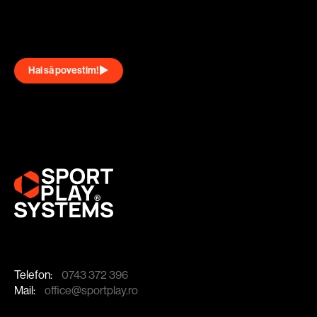
Hai să povestim!
Telefon:
0743 372 396
Mail:
office@sportplay.ro