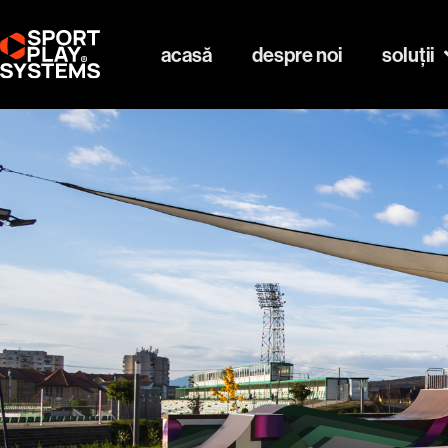
acasă
despre noi
soluții