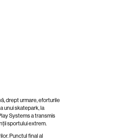
ă, drept urmare, eforturile
a unui skatepark, la
t Play Systems a transmis
nții sportului extrem.
lor. Punctul final al