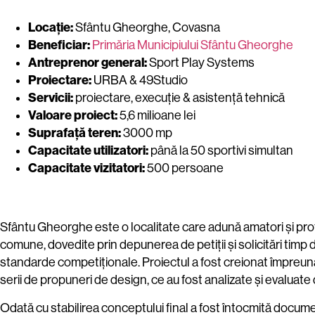
Locație:
Sfântu Gheorghe, Covasna
Beneficiar:
Primăria Municipiului Sfântu Gheorghe
Antreprenor general:
Sport Play Systems
Proiectare:
URBA & 49Studio
Servicii:
proiectare, execuție & asistență tehnică
Valoare proiect:
5,6 milioane lei
Suprafață teren:
3000 mp
Capacitate utilizatori:
până la 50 sportivi simultan
Capacitate vizitatori:
500 persoane
Sfântu Gheorghe este o localitate care adună amatori și profes
comune, dovedite prin depunerea de petiții și solicitări timp 
standarde competiționale. Proiectul a fost creionat împreună
serii de propuneri de design, ce au fost analizate și evaluate d
Odată cu stabilirea conceptului final a fost întocmită documenta