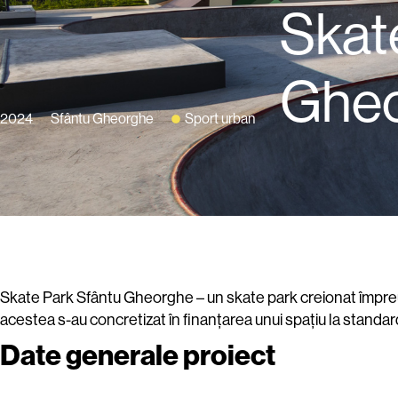
Skat
Ghe
2024
Sfântu Gheorghe
Sport urban
Skate Park Sfântu Gheorghe – un skate park creionat împreună 
acestea s-au concretizat în finanțarea unui spațiu la standa
Date generale proiect