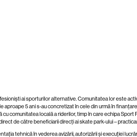
ioniști ai sporturilor alternative. Comunitatea lor este activ
de aproape 5 ani s-au concretizat în cele din urmă în finanțare
 cu comunitatea locală a riderilor, timp în care echipa Spor
irect de către beneficiarii direcți ai skate park-ului – practica
ția tehnică în vederea avizării, autorizării și execuției lucrări