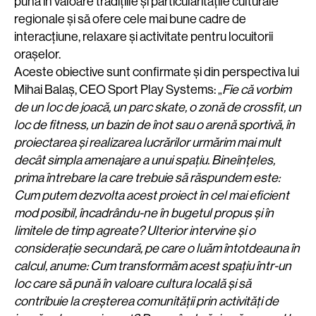
pună în valoare tradițiile și particularitățile culturale
regionale și să ofere cele mai bune cadre de
interacțiune, relaxare și activitate pentru locuitorii
orașelor.
Aceste obiective sunt confirmate și din perspectiva lui
Mihai Balaș, CEO Sport Play Systems: „
Fie că vorbim
de un loc de joacă, un parc skate, o zonă de crossfit, un
loc de fitness, un bazin de înot sau o arenă sportivă, în
proiectarea și realizarea lucrărilor urmărim mai mult
decât simpla amenajare a unui spațiu. Bineînțeles,
prima întrebare la care trebuie să răspundem este:
Cum putem dezvolta acest proiect în cel mai eficient
mod posibil, încadrându-ne în bugetul propus și în
limitele de timp agreate? Ulterior intervine și o
considerație secundară, pe care o luăm întotdeauna în
calcul, anume: Cum transformăm acest spațiu într-un
loc care să pună în valoare cultura locală și să
contribuie la creșterea comunității prin activități de