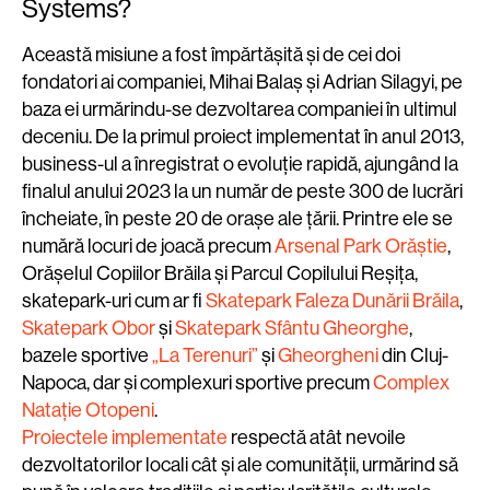
Systems?
Această misiune a fost împărtășită și de cei doi
fondatori ai companiei, Mihai Balaș și Adrian Silagyi, pe
baza ei urmărindu-se dezvoltarea companiei în ultimul
deceniu. De la primul proiect implementat în anul 2013,
business-ul a înregistrat o evoluție rapidă, ajungând la
finalul anului 2023 la un număr de peste 300 de lucrări
încheiate, în peste 20 de orașe ale țării. Printre ele se
numără locuri de joacă precum
Arsenal Park Orăștie
,
Orășelul Copiilor Brăila și Parcul Copilului Reșița,
skatepark-uri cum ar fi
Skatepark Faleza Dunării Brăila
,
Skatepark Obor
și
Skatepark Sfântu Gheorghe
,
bazele sportive
„La Terenuri”
și
Gheorgheni
din Cluj-
Napoca, dar și complexuri sportive precum
Complex
Natație Otopeni
.
Proiectele implementate
respectă atât nevoile
dezvoltatorilor locali cât și ale comunității, urmărind să