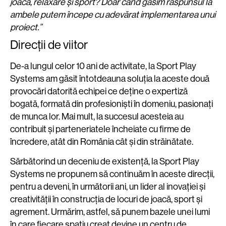
joacă, relaxare și sport? Doar când găsim răspunsul la
ambele putem începe cu adevărat implementarea unui
proiect.”
Direcții de viitor
De-a lungul celor 10 ani de activitate, la Sport Play
Systems am găsit întotdeauna soluția la aceste două
provocări datorită echipei ce deține o expertiză
bogată, formată din profesioniști în domeniu, pasionați
de munca lor. Mai mult, la succesul acesteia au
contribuit și parteneriatele încheiate cu firme de
încredere, atât din România cât și din străinătate.
Sărbătorind un deceniu de existență, la Sport Play
Systems ne propunem să continuăm în aceste direcții,
pentru a deveni, în următorii ani, un lider al inovației și
creativității în construcția de locuri de joacă, sport și
agrement. Urmărim, astfel, să punem bazele unei lumi
în care fiecare spațiu creat devine un centru de