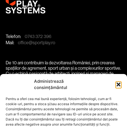
Telefon:
0743 372 396
Mail:
office@sportplay.ro
De 10 ani contribuim la dezvoltarea României, prin crearea
spațiilor de agrement, sport urban și a complexurilor sportive.
Cu o echipă pasionată de arhitecți, ingineri și manageri de
proiect, transformăm spații în experiențe vibrante și
Administrează
funcționale.
consimțământul
despre noi
soluții
proiecte
comunitate
parteneri
Pentru a oferi cea mai bună experiență, folosim tehnologii, cum ar fi
cookie-uri, pentru a stoca și/sau accesa informațiile despre dispozitive.
blog
contact
Consimțământul pentru aceste tehnologii ne permite să procesăm date,
cum ar fi comportamentul de navigare sau ID-uri unice pe acest site.
Termeni și conditii
Politică Cookie
Dacă nu îți dai consimțământul sau îți retragi consimțământul dat poate
Politică de Confidențialitate
avea afecte negative asupra unor anumite funcționalități și funcții.