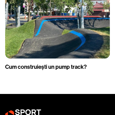
Cum construiești un pump track?
C
Se
di