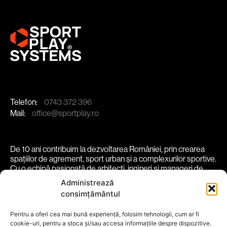
Telefon:
0743 372 396
Mail:
office@sportplay.ro
De 10 ani contribuim la dezvoltarea României, prin crearea
spațiilor de agrement, sport urban și a complexurilor sportive.
Cu o echipă pasionată de arhitecți, ingineri și manageri de
proiect, transformăm spații în experiențe vibrante și
Administrează
funcționale.
consimțământul
despre noi
soluții
proiecte
comunitate
parteneri
Pentru a oferi cea mai bună experiență, folosim tehnologii, cum ar fi
cookie-uri, pentru a stoca și/sau accesa informațiile despre dispozitive.