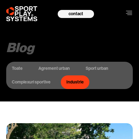
contact
Blog
Toate
Agrement urban
Sport urban
Complexuri sportive
Industrie